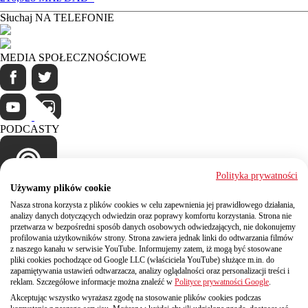
Słuchaj NA TELEFONIE
MEDIA SPOŁECZNOŚCIOWE
PODCASTY
Polityka prywatności
Używamy plików cookie
Kontakt
Nasza strona korzysta z plików cookies w celu zapewnienia jej prawidłowego działania,
analizy danych dotyczących odwiedzin oraz poprawy komfortu korzystania. Strona nie
Polskie Radio Regionalna Rozgłośnia w Katowicach
przetwarza w bezpośredni sposób danych osobowych odwiedzających, nie dokonujemy
Radio Katowice SPÓŁKA AKCYJNA w likwidacji
profilowania użytkowników strony. Strona zawiera jednak linki do odtwarzania filmów
ul. Ligonia 29, 40-036 Katowice
z naszego kanału w serwisie YouTube. Informujemy zatem, iż mogą być stosowane
pliki cookies pochodzące od Google LLC (właściciela YouTube) służące m.in. do
tel. +48 32 2005 580, fax +48 32 2005 581
zapamiętywania ustawień odtwarzacza, analizy oglądalności oraz personalizacji treści i
e-mail: sekretariat@radio.katowice.pl
reklam. Szczegółowe informacje można znaleźć w
Polityce prywatności Google
.
NIP 634-00-20-312
konto: ING BSK SA O/Katowice
Akceptując wszystko wyrażasz zgodę na stosowanie plików cookies podczas