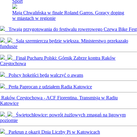
Sport
Maja Chwalińska w finale Roland Garros. Gorący doping
w miastach w regionie
Trwają przygotowania do festiwalu rowerowego Czewa Bike Fest
Sala szermiercza będzie większa. Ministerstwo przekazało
fundusze
Finał Pucharu Polski: Górnik Zabrze kontra Raków
Częstochowa
Polscy hokeiści będą walczyć o awans
Perła Paprocan z udziałem Radia Katowice
Raków Częstochowa - ACF Fiorentina. Transmisja w Radiu
Katowice
Świętochłowice: powrót żużlowych zmagań na ligowym
poziomie
Parkrun z okazji Dnia Liczby Pi w Katowicach