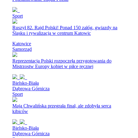
Sport
Ruszył 82. Rajd Polski! Ponad 150 załóg, gwiazdy na
Śląsku i rywalizacja w centrum Katowic
Katowice
Samorząd
Reprezentacja Polski rozpoczęła przygotowania do
Mistrzostw Europy kobiet w piłce ręcznej
Bielsko-Biała
Dąbrowa Górnicza
Sport
Maja Chwalińska przegrała finał, ale zdobyła serca
kibiców
Bielsko-Biała
Dąbrowa Górnicza