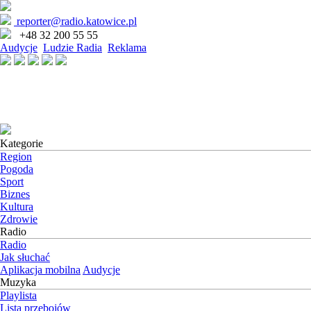
reporter@radio.katowice.pl
+48 32 200 55 55
Audycje
Ludzie Radia
Reklama
Kategorie
Region
Pogoda
Sport
Biznes
Kultura
Zdrowie
Radio
Radio
Jak słuchać
Aplikacja mobilna
Audycje
Muzyka
Playlista
Lista przebojów