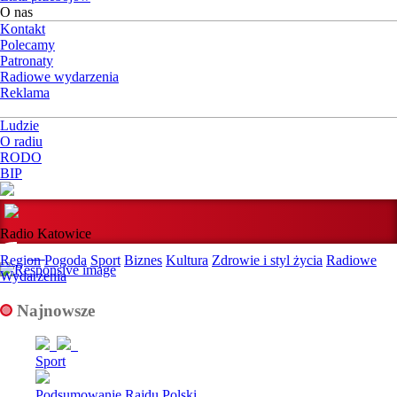
O nas
Kontakt
Polecamy
Patronaty
Radiowe wydarzenia
Reklama
Ludzie
O radiu
RODO
BIP
Radio Katowice
Region
Pogoda
Sport
Biznes
Kultura
Zdrowie i styl życia
Radiowe
Wydarzenia
Najnowsze
Sport
Podsumowanie Rajdu Polski