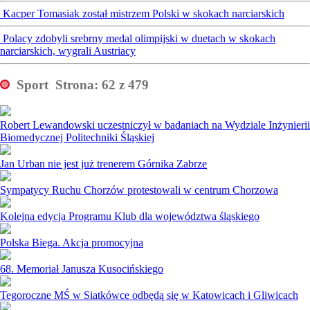
Kacper Tomasiak został mistrzem Polski w skokach narciarskich
Polacy zdobyli srebrny medal olimpijski w duetach w skokach
narciarskich, wygrali Austriacy
Sport
Strona: 62 z 479
Robert Lewandowski uczestniczył w badaniach na Wydziale Inżynierii
Biomedycznej Politechniki Śląskiej
Jan Urban nie jest już trenerem Górnika Zabrze
Sympatycy Ruchu Chorzów protestowali w centrum Chorzowa
Kolejna edycja Programu Klub dla województwa śląskiego
Polska Biega. Akcja promocyjna
68. Memoriał Janusza Kusocińskiego
Tegoroczne MŚ w Siatkówce odbędą się w Katowicach i Gliwicach