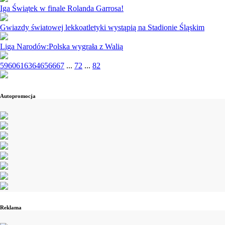
Iga Świątek w finale Rolanda Garrosa!
Gwiazdy światowej lekkoatletyki wystąpią na Stadionie Śląskim
Liga Narodów:Polska wygrała z Walią
59
60
61
63
64
65
66
67
...
72
...
82
Autopromocja
Reklama