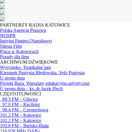
PARTNERZY RADIA KATOWICE
Polska Agencja Prasowa
NOSPR
Instytut Pamięci Narodowej
Silesia Film
Praca w Katowicach
Porady dla firm
ARCHIWUM DŹWIĘKOWE
Wysypisko. Tropikalne lato
Kierunek Pustynia Błędowska. Velo Pustynia
U progu dnia
Projekt Baza. Warsztaty edukacyjno-artystyczne
U progu dnia – ks. dr Jacek Plech
CZĘSTOTLIWOŚCI
89.3 FM – Gliwice
97.0 FM – Racibórz
98.4 FM – Częstochowa
101.2 FM – Katowice
102.2 FM – Katowice
103.0 FM – Bielsko-Biała
216,928 MHz DAB+