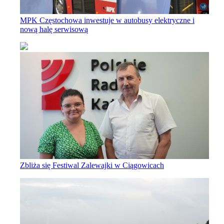
MPK Częstochowa inwestuje w autobusy elektryczne i
nową halę serwisową
Zbliża się Festiwal Zalewajki w Ciągowicach