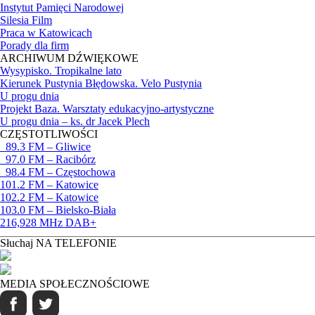
Instytut Pamięci Narodowej
Silesia Film
Praca w Katowicach
Porady dla firm
ARCHIWUM DŹWIĘKOWE
Wysypisko. Tropikalne lato
Kierunek Pustynia Błędowska. Velo Pustynia
U progu dnia
Projekt Baza. Warsztaty edukacyjno-artystyczne
U progu dnia – ks. dr Jacek Plech
CZĘSTOTLIWOŚCI
89.3 FM – Gliwice
97.0 FM – Racibórz
98.4 FM – Częstochowa
101.2 FM – Katowice
102.2 FM – Katowice
103.0 FM – Bielsko-Biała
216,928 MHz DAB+
Słuchaj NA TELEFONIE
MEDIA SPOŁECZNOŚCIOWE