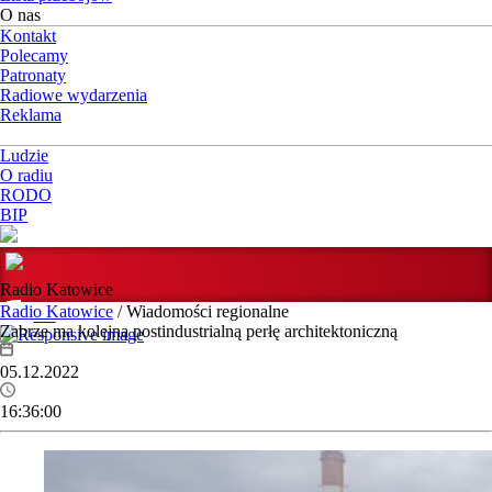
O nas
Kontakt
Polecamy
Patronaty
Radiowe wydarzenia
Reklama
Ludzie
O radiu
RODO
BIP
Radio Katowice
Radio Katowice
/ Wiadomości regionalne
Zabrze ma kolejną postindustrialną perłę architektoniczną
05.12.2022
16:36:00