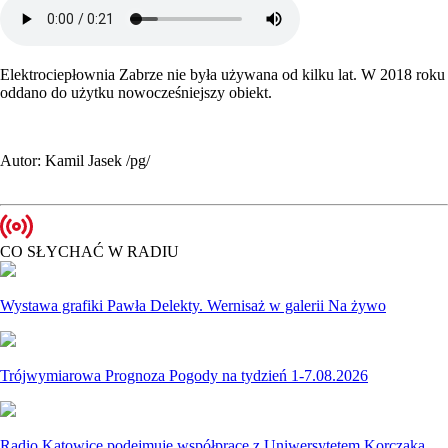
Elektrociepłownia Zabrze nie była używana od kilku lat. W 2018 roku
oddano do użytku nowocześniejszy obiekt.
Autor: Kamil Jasek /pg/
CO SŁYCHAĆ W RADIU
Wystawa grafiki Pawła Delekty. Wernisaż w galerii Na żywo
Trójwymiarowa Prognoza Pogody na tydzień 1-7.08.2026
Radio Katowice podejmuje współpracę z Uniwersytetem Korczaka