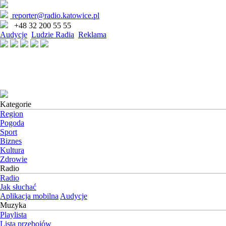
reporter@radio.katowice.pl
+48 32 200 55 55
Audycje
Ludzie Radia
Reklama
Kategorie
Region
Pogoda
Sport
Biznes
Kultura
Zdrowie
Radio
Radio
Jak słuchać
Aplikacja mobilna
Audycje
Muzyka
Playlista
Lista przebojów