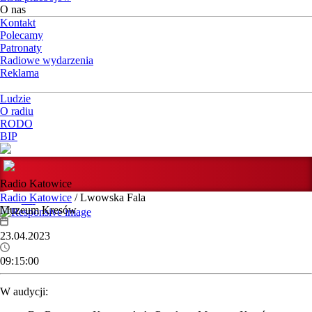
O nas
Kontakt
Polecamy
Patronaty
Radiowe wydarzenia
Reklama
Ludzie
O radiu
RODO
BIP
Radio Katowice
Radio Katowice
/ Lwowska Fala
Muzeum Kresów
23.04.2023
09:15:00
W audycji: