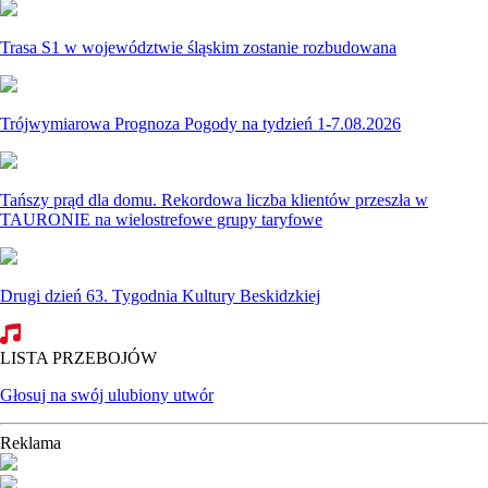
Trasa S1 w województwie śląskim zostanie rozbudowana
Trójwymiarowa Prognoza Pogody na tydzień 1-7.08.2026
Tańszy prąd dla domu. Rekordowa liczba klientów przeszła w
TAURONIE na wielostrefowe grupy taryfowe
Drugi dzień 63. Tygodnia Kultury Beskidzkiej
LISTA PRZEBOJÓW
Głosuj na swój ulubiony utwór
Reklama