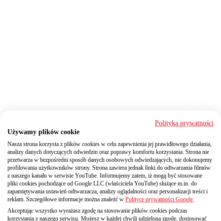
Polityka prywatności
Używamy plików cookie
Nasza strona korzysta z plików cookies w celu zapewnienia jej prawidłowego działania,
analizy danych dotyczących odwiedzin oraz poprawy komfortu korzystania. Strona nie
przetwarza w bezpośredni sposób danych osobowych odwiedzających, nie dokonujemy
profilowania użytkowników strony. Strona zawiera jednak linki do odtwarzania filmów
z naszego kanału w serwisie YouTube. Informujemy zatem, iż mogą być stosowane
pliki cookies pochodzące od Google LLC (właściciela YouTube) służące m.in. do
zapamiętywania ustawień odtwarzacza, analizy oglądalności oraz personalizacji treści i
reklam. Szczegółowe informacje można znaleźć w
Polityce prywatności Google
.
Akceptując wszystko wyrażasz zgodę na stosowanie plików cookies podczas
korzystania z naszego serwisu. Możesz w każdej chwili udzieloną zgodę, dostosować