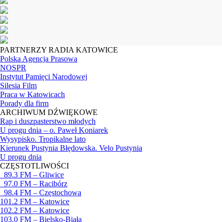
PARTNERZY RADIA KATOWICE
Polska Agencja Prasowa
NOSPR
Instytut Pamięci Narodowej
Silesia Film
Praca w Katowicach
Porady dla firm
ARCHIWUM DŹWIĘKOWE
Rap i duszpasterstwo młodych
U progu dnia – o. Paweł Koniarek
Wysypisko. Tropikalne lato
Kierunek Pustynia Błędowska. Velo Pustynia
U progu dnia
CZĘSTOTLIWOŚCI
89.3 FM – Gliwice
97.0 FM – Racibórz
98.4 FM – Częstochowa
101.2 FM – Katowice
102.2 FM – Katowice
103.0 FM – Bielsko-Biała