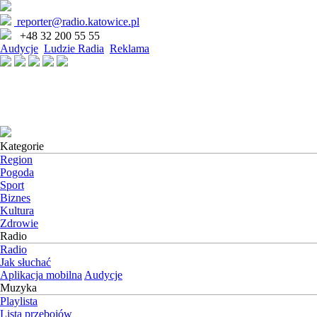
reporter@radio.katowice.pl
+48 32 200 55 55
Audycje
Ludzie Radia
Reklama
Kategorie
Region
Pogoda
Sport
Biznes
Kultura
Zdrowie
Radio
Radio
Jak słuchać
Aplikacja mobilna
Audycje
Muzyka
Playlista
Lista przebojów