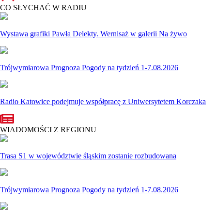
CO SŁYCHAĆ W RADIU
Wystawa grafiki Pawła Delekty. Wernisaż w galerii Na żywo
Trójwymiarowa Prognoza Pogody na tydzień 1-7.08.2026
Radio Katowice podejmuje współpracę z Uniwersytetem Korczaka
WIADOMOŚCI Z REGIONU
Trasa S1 w województwie śląskim zostanie rozbudowana
Trójwymiarowa Prognoza Pogody na tydzień 1-7.08.2026