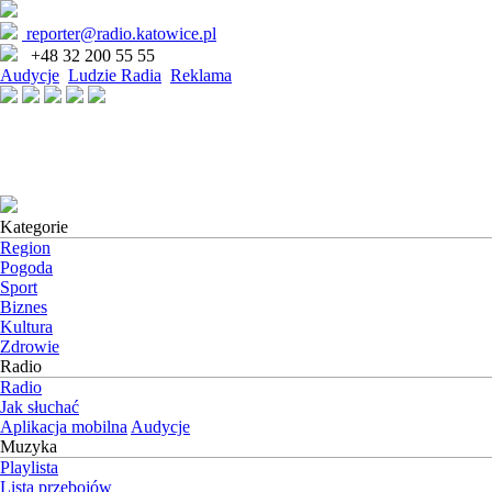
reporter@radio.katowice.pl
+48 32 200 55 55
Audycje
Ludzie Radia
Reklama
Kategorie
Region
Pogoda
Sport
Biznes
Kultura
Zdrowie
Radio
Radio
Jak słuchać
Aplikacja mobilna
Audycje
Muzyka
Playlista
Lista przebojów