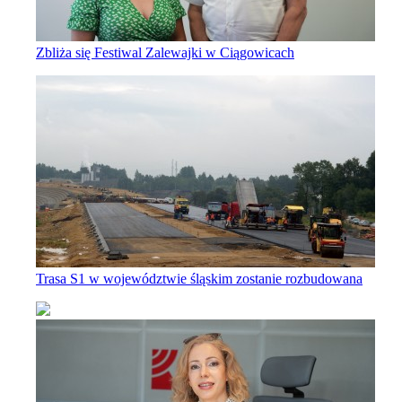
Zbliża się Festiwal Zalewajki w Ciągowicach
Trasa S1 w województwie śląskim zostanie rozbudowana