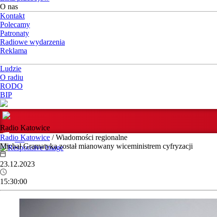
O nas
Kontakt
Polecamy
Patronaty
Radiowe wydarzenia
Reklama
Ludzie
O radiu
RODO
BIP
Radio Katowice
Radio Katowice
/ Wiadomości regionalne
Michał Gramatyka został mianowany wiceministrem cyfryzacji
23.12.2023
15:30:00