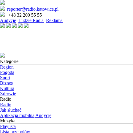
reporter@radio.katowice.pl
+48 32 200 55 55
Audycje
Ludzie Radia
Reklama
Kategorie
Region
Pogoda
Sport
Biznes
Kultura
Zdrowie
Radio
Radio
Jak słuchać
Aplikacja mobilna
Audycje
Muzyka
Playlista
Lista przebojów