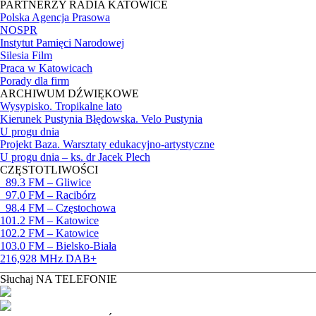
PARTNERZY RADIA KATOWICE
Polska Agencja Prasowa
NOSPR
Instytut Pamięci Narodowej
Silesia Film
Praca w Katowicach
Porady dla firm
ARCHIWUM DŹWIĘKOWE
Wysypisko. Tropikalne lato
Kierunek Pustynia Błędowska. Velo Pustynia
U progu dnia
Projekt Baza. Warsztaty edukacyjno-artystyczne
U progu dnia – ks. dr Jacek Plech
CZĘSTOTLIWOŚCI
89.3 FM – Gliwice
97.0 FM – Racibórz
98.4 FM – Częstochowa
101.2 FM – Katowice
102.2 FM – Katowice
103.0 FM – Bielsko-Biała
216,928 MHz DAB+
Słuchaj NA TELEFONIE