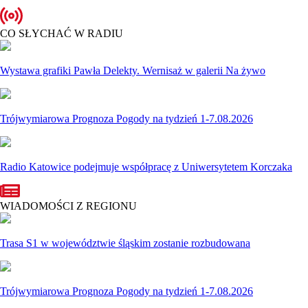
CO SŁYCHAĆ W RADIU
Wystawa grafiki Pawła Delekty. Wernisaż w galerii Na żywo
Trójwymiarowa Prognoza Pogody na tydzień 1-7.08.2026
Radio Katowice podejmuje współpracę z Uniwersytetem Korczaka
WIADOMOŚCI Z REGIONU
Trasa S1 w województwie śląskim zostanie rozbudowana
Trójwymiarowa Prognoza Pogody na tydzień 1-7.08.2026