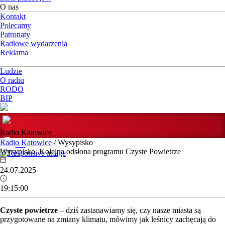
O nas
Kontakt
Polecamy
Patronaty
Radiowe wydarzenia
Reklama
Ludzie
O radiu
RODO
BIP
Radio Katowice
Radio Katowice
/ Wysypisko
Wysypisko. Kolejna odsłona programu Czyste Powietrze
24.07.2025
19:15:00
Czyste powietrze
– dziś zastanawiamy się, czy nasze miasta są
przygotowane na zmiany klimatu, mówimy jak leśnicy zachęcają do