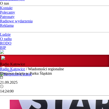
O nas
Kontakt
Polecamy
Patronaty
Radiowe wydarzenia
Reklama
Ludzie
O radiu
RODO
BIP
Radio Katowice
Radio Katowice
/ Wiadomości regionalne
Biegowe święto w Parku Śląskim
21.09.2025
14:24:00