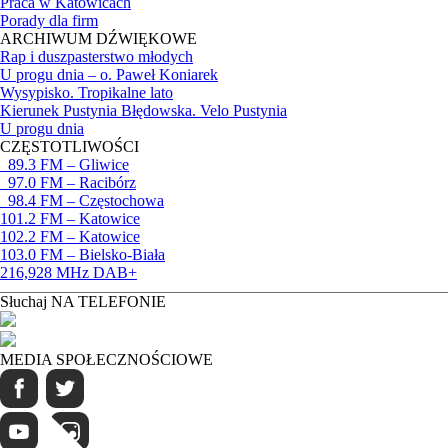
Praca w Katowicach
Porady dla firm
ARCHIWUM DŹWIĘKOWE
Rap i duszpasterstwo młodych
U progu dnia – o. Paweł Koniarek
Wysypisko. Tropikalne lato
Kierunek Pustynia Błędowska. Velo Pustynia
U progu dnia
CZĘSTOTLIWOŚCI
89.3 FM – Gliwice
97.0 FM – Racibórz
98.4 FM – Częstochowa
101.2 FM – Katowice
102.2 FM – Katowice
103.0 FM – Bielsko-Biała
216,928 MHz DAB+
Słuchaj NA TELEFONIE
MEDIA SPOŁECZNOŚCIOWE