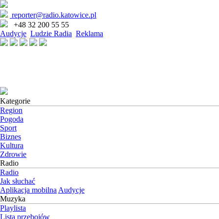
reporter@radio.katowice.pl
+48 32 200 55 55
Audycje
Ludzie Radia
Reklama
Kategorie
Region
Pogoda
Sport
Biznes
Kultura
Zdrowie
Radio
Radio
Jak słuchać
Aplikacja mobilna
Audycje
Muzyka
Playlista
Lista przebojów