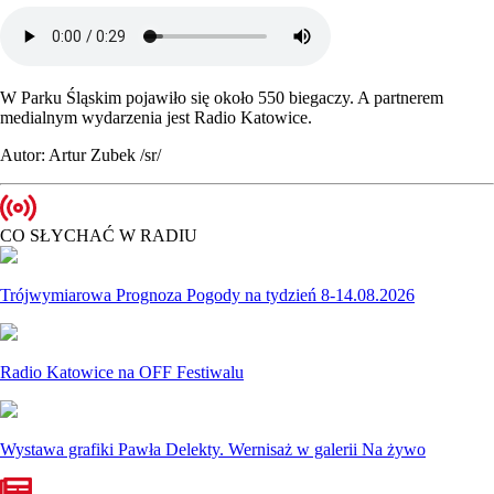
W Parku Śląskim pojawiło się około 550 biegaczy. A partnerem
medialnym wydarzenia jest Radio Katowice.
Autor: Artur Zubek /sr/
CO SŁYCHAĆ W RADIU
Trójwymiarowa Prognoza Pogody na tydzień 8-14.08.2026
Radio Katowice na OFF Festiwalu
Wystawa grafiki Pawła Delekty. Wernisaż w galerii Na żywo