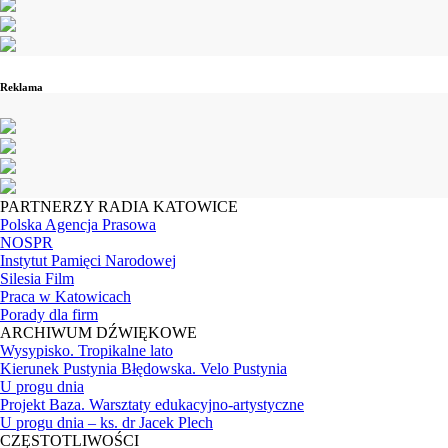
Reklama
PARTNERZY RADIA KATOWICE
Polska Agencja Prasowa
NOSPR
Instytut Pamięci Narodowej
Silesia Film
Praca w Katowicach
Porady dla firm
ARCHIWUM DŹWIĘKOWE
Wysypisko. Tropikalne lato
Kierunek Pustynia Błędowska. Velo Pustynia
U progu dnia
Projekt Baza. Warsztaty edukacyjno-artystyczne
U progu dnia – ks. dr Jacek Plech
CZĘSTOTLIWOŚCI