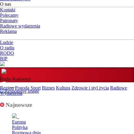
O nas
Kontakt
Polecamy
Patronaty
Radiowe wydarzenia
Reklama
Ludzie
O radiu
RODO
BIP
Radio Katowice
Region
Pogoda
Sport
Biznes
Kultura
Zdrowie i styl życia
Radiowe
Wydarzenia
Najnowsze
Europa
Polityka
Rozmowa dnia