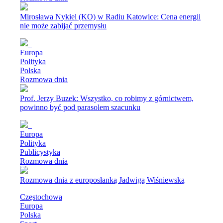
Mirosława Nykiel (KO) w Radiu Katowice: Cena energii
nie może zabijać przemysłu
Europa
Polityka
Polska
Rozmowa dnia
Prof. Jerzy Buzek: Wszystko, co robimy z górnictwem,
powinno być pod parasolem szacunku
Europa
Polityka
Publicystyka
Rozmowa dnia
Rozmowa dnia z europosłanką Jadwigą Wiśniewską
Częstochowa
Europa
Polska