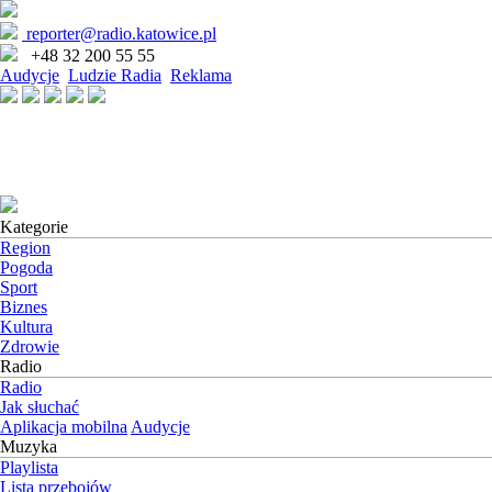
reporter@radio.katowice.pl
+48 32 200 55 55
Audycje
Ludzie Radia
Reklama
Kategorie
Region
Pogoda
Sport
Biznes
Kultura
Zdrowie
Radio
Radio
Jak słuchać
Aplikacja mobilna
Audycje
Muzyka
Playlista
Lista przebojów