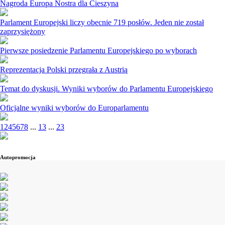
Nagroda Europa Nostra dla Cieszyna
Parlament Europejski liczy obecnie 719 posłów. Jeden nie został
zaprzysiężony
Pierwsze posiedzenie Parlamentu Europejskiego po wyborach
Reprezentacja Polski przegrała z Austrią
Temat do dyskusji. Wyniki wyborów do Parlamentu Europejskiego
Oficjalne wyniki wyborów do Europarlamentu
1
2
4
5
6
7
8
...
13
...
23
Autopromocja