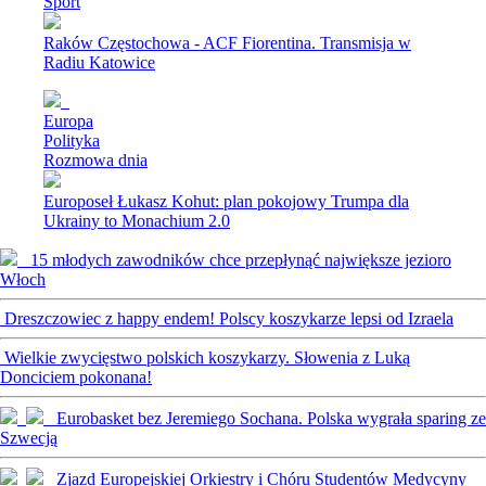
Sport
Raków Częstochowa - ACF Fiorentina. Transmisja w
Radiu Katowice
Europa
Polityka
Rozmowa dnia
Europoseł Łukasz Kohut: plan pokojowy Trumpa dla
Ukrainy to Monachium 2.0
15 młodych zawodników chce przepłynąć największe jezioro
Włoch
Dreszczowiec z happy endem! Polscy koszykarze lepsi od Izraela
Wielkie zwycięstwo polskich koszykarzy. Słowenia z Luką
Donciciem pokonana!
Eurobasket bez Jeremiego Sochana. Polska wygrała sparing ze
Szwecją
Zjazd Europejskiej Orkiestry i Chóru Studentów Medycyny