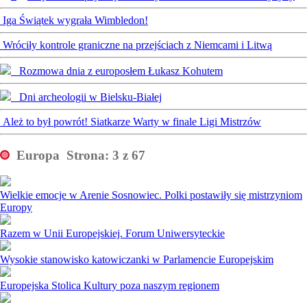
Iga Świątek wygrała Wimbledon!
Wróciły kontrole graniczne na przejściach z Niemcami i Litwą
Rozmowa dnia z europosłem Łukasz Kohutem
Dni archeologii w Bielsku-Białej
Ależ to był powrót! Siatkarze Warty w finale Ligi Mistrzów
Europa
Strona: 3 z 67
Wielkie emocje w Arenie Sosnowiec. Polki postawiły się mistrzyniom
Europy
Razem w Unii Europejskiej. Forum Uniwersyteckie
Wysokie stanowisko katowiczanki w Parlamencie Europejskim
Europejska Stolica Kultury poza naszym regionem