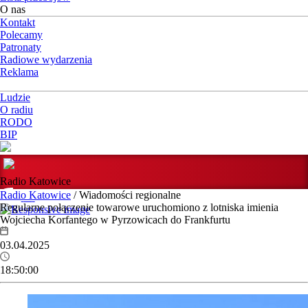
O nas
Kontakt
Polecamy
Patronaty
Radiowe wydarzenia
Reklama
Ludzie
O radiu
RODO
BIP
Radio Katowice
Radio Katowice
/ Wiadomości regionalne
Regularne połączenie towarowe uruchomiono z lotniska imienia
Wojciecha Korfantego w Pyrzowicach do Frankfurtu
03.04.2025
18:50:00