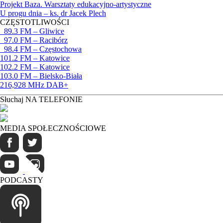
Projekt Baza. Warsztaty edukacyjno-artystyczne
U progu dnia – ks. dr Jacek Plech
CZĘSTOTLIWOŚCI
89.3 FM – Gliwice
97.0 FM – Racibórz
98.4 FM – Częstochowa
101.2 FM – Katowice
102.2 FM – Katowice
103.0 FM – Bielsko-Biała
216,928 MHz DAB+
Słuchaj NA TELEFONIE
MEDIA SPOŁECZNOŚCIOWE
PODCASTY