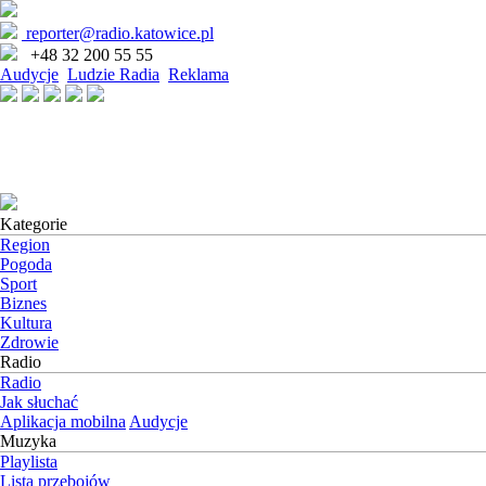
reporter@radio.katowice.pl
+48 32 200 55 55
Audycje
Ludzie Radia
Reklama
Kategorie
Region
Pogoda
Sport
Biznes
Kultura
Zdrowie
Radio
Radio
Jak słuchać
Aplikacja mobilna
Audycje
Muzyka
Playlista
Lista przebojów