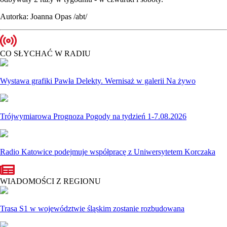
Autorka: Joanna Opas /abt/
CO SŁYCHAĆ W RADIU
Wystawa grafiki Pawła Delekty. Wernisaż w galerii Na żywo
Trójwymiarowa Prognoza Pogody na tydzień 1-7.08.2026
Radio Katowice podejmuje współpracę z Uniwersytetem Korczaka
WIADOMOŚCI Z REGIONU
Trasa S1 w województwie śląskim zostanie rozbudowana