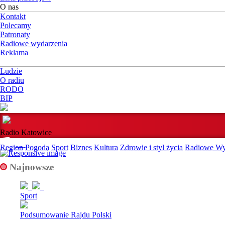
O nas
Kontakt
Polecamy
Patronaty
Radiowe wydarzenia
Reklama
Ludzie
O radiu
RODO
BIP
Radio Katowice
Region
Pogoda
Sport
Biznes
Kultura
Zdrowie i styl życia
Radiowe Wy
Najnowsze
Sport
Podsumowanie Rajdu Polski