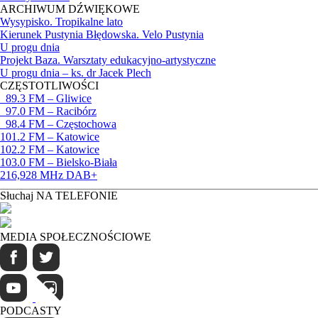
ARCHIWUM DŹWIĘKOWE
Wysypisko. Tropikalne lato
Kierunek Pustynia Błędowska. Velo Pustynia
U progu dnia
Projekt Baza. Warsztaty edukacyjno-artystyczne
U progu dnia – ks. dr Jacek Plech
CZĘSTOTLIWOŚCI
89.3 FM – Gliwice
97.0 FM – Racibórz
98.4 FM – Częstochowa
101.2 FM – Katowice
102.2 FM – Katowice
103.0 FM – Bielsko-Biała
216,928 MHz DAB+
Słuchaj NA TELEFONIE
MEDIA SPOŁECZNOŚCIOWE
PODCASTY