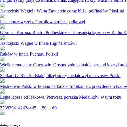
I Liga: Tychy grają do końca, blamaż Zagłębia i Skry, Ruch na remis 
Jastrzębski Węgiel i Warta Zawiercie coraz bliżej półfinałów PlusLigi
Piast coraz wyżej a Górnik w strefie spadkowej
Górnik - Korona. Ruch - Podbeskidzie. Transmisja łączona w Radiu 
Jastrzębski Węgiel w finale Ligi Mistrzów!
Raków w finale Pucharu Polski!
Wielkie emocje w Gorzowie. Gospodynie jednak lepsze od koszykarek
Siatkarki z Bielska-Białej bliżej strefy medalowej mistrzostw Polski
Mistrzowie Polski w hokeju na lodzie. Spotkanie z prezydentem Kato
Legia lepsza od Rakowa. Pierwsza porażka Medalików w tym roku.
37
38
39
41
42
43
44
45
...
50
...
60
Autopromocja