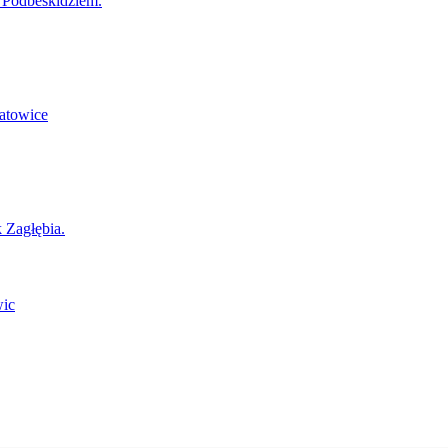
z Podbeskidziem.
Katowice
 Zagłębia.
wic