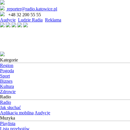
reporter@radio.katowice.pl
+48 32 200 55 55
Audycje
Ludzie Radia
Reklama
Kategorie
Region
Pogoda
Sport
Biznes
Kultura
Zdrowie
Radio
Radio
Jak słuchać
Aplikacja mobilna
Audycje
Muzyka
Playlista
Lista przebojów