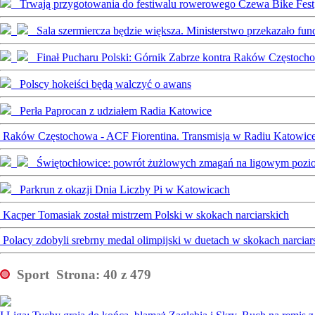
Trwają przygotowania do festiwalu rowerowego Czewa Bike Fest
Sala szermiercza będzie większa. Ministerstwo przekazało fun
Finał Pucharu Polski: Górnik Zabrze kontra Raków Częstoch
Polscy hokeiści będą walczyć o awans
Perła Paprocan z udziałem Radia Katowice
Raków Częstochowa - ACF Fiorentina. Transmisja w Radiu Katowic
Świętochłowice: powrót żużlowych zmagań na ligowym pozi
Parkrun z okazji Dnia Liczby Pi w Katowicach
Kacper Tomasiak został mistrzem Polski w skokach narciarskich
Polacy zdobyli srebrny medal olimpijski w duetach w skokach narciars
Sport
Strona: 40 z 479