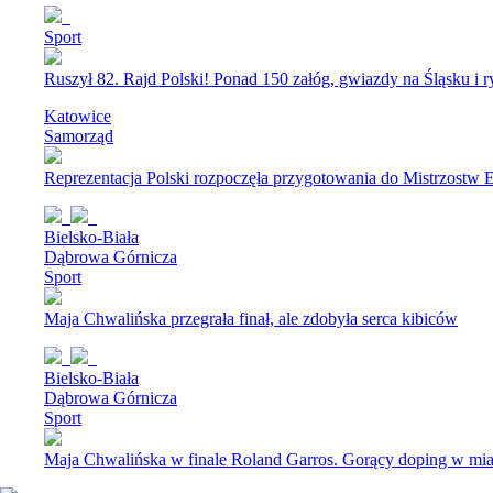
Sport
Ruszył 82. Rajd Polski! Ponad 150 załóg, gwiazdy na Śląsku i 
Katowice
Samorząd
Reprezentacja Polski rozpoczęła przygotowania do Mistrzostw E
Bielsko-Biała
Dąbrowa Górnicza
Sport
Maja Chwalińska przegrała finał, ale zdobyła serca kibiców
Bielsko-Biała
Dąbrowa Górnicza
Sport
Maja Chwalińska w finale Roland Garros. Gorący doping w mia