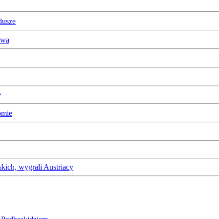
dusze
owa
e
omie
kich, wygrali Austriacy