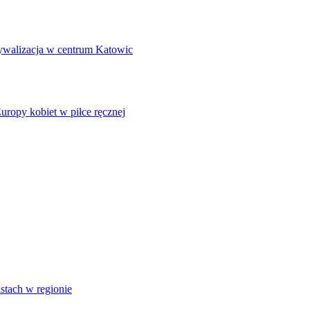
rywalizacja w centrum Katowic
uropy kobiet w piłce ręcznej
stach w regionie