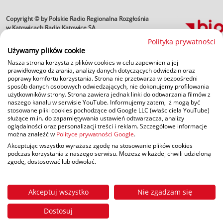
Copyright © by Polskie Radio Regionalna Rozgłośnia
profesjonalne usługi
informatyczne
w Katowicach Radio Katowice SA
Polityka prywatności
Używamy plików cookie
Nasza strona korzysta z plików cookies w celu zapewnienia jej
prawidłowego działania, analizy danych dotyczących odwiedzin oraz
poprawy komfortu korzystania. Strona nie przetwarza w bezpośredni
sposób danych osobowych odwiedzających, nie dokonujemy profilowania
użytkowników strony. Strona zawiera jednak linki do odtwarzania filmów z
naszego kanału w serwisie YouTube. Informujemy zatem, iż mogą być
stosowane pliki cookies pochodzące od Google LLC (właściciela YouTube)
służące m.in. do zapamiętywania ustawień odtwarzacza, analizy
oglądalności oraz personalizacji treści i reklam. Szczegółowe informacje
można znaleźć w
Polityce prywatności Google
.
Akceptując wszystko wyrażasz zgodę na stosowanie plików cookies
podczas korzystania z naszego serwisu. Możesz w każdej chwili udzieloną
zgodę, dostosować lub odwołać.
Akceptuj wszystko
Nie zgadzam się
Dostosuj