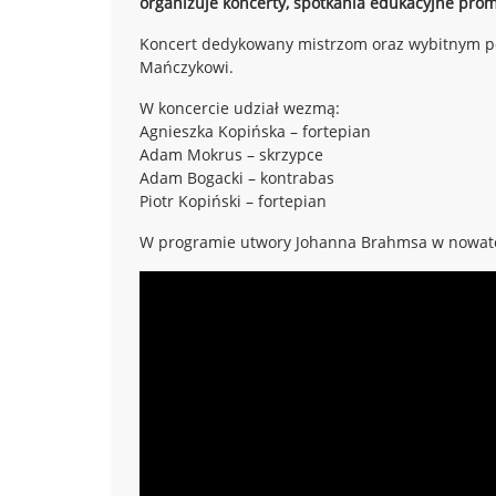
organizuje koncerty, spotkania edukacyjne
prom
Koncert dedykowany mistrzom
oraz wybitnym 
Mańczykowi.
W koncercie udział wezmą:
Agnieszka Kopińska – fortepian
Adam Mokrus – skrzypce
Adam Bogacki – kontrabas
Piotr Kopiński – fortepian
W programie utwory Johanna Brahmsa w nowato