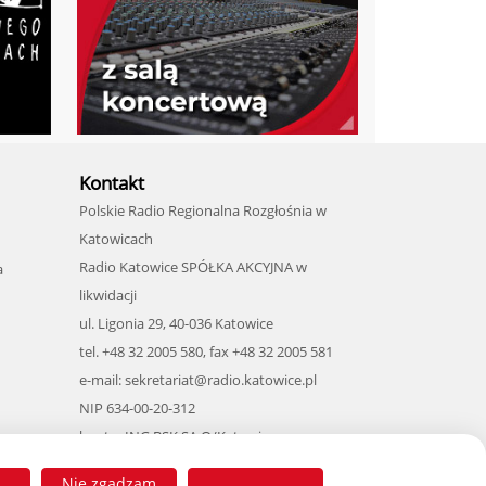
Kontakt
Polskie Radio Regionalna Rozgłośnia w
Katowicach
Radio Katowice SPÓŁKA AKCYJNA w
a
likwidacji
ul. Ligonia 29, 40-036 Katowice
tel. +48 32 2005 580, fax +48 32 2005 581
e-mail: sekretariat@radio.katowice.pl
NIP 634-00-20-312
konto: ING BSK SA O/Katowice
IBAN: PL 57 1050 1214 1000 0007 0006 0692
ASTY
Nie zgadzam