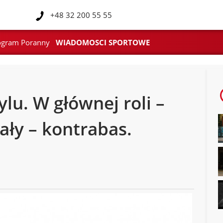
l
+48 32 200 55 55
ogram Poranny
WIADOMOSCI SPORTOWE
lu. W głównej roli –
ły – kontrabas.