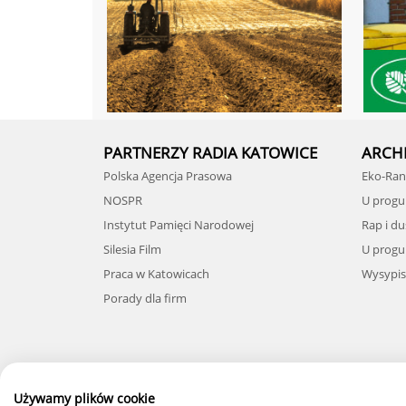
PARTNERZY RADIA KATOWICE
ARCH
Polska Agencja Prasowa
Eko-Rane
NOSPR
U progu 
Instytut Pamięci Narodowej
Rap i d
Silesia Film
U progu 
Praca w Katowicach
Wysypisk
Porady dla firm
Używamy plików cookie
Słuchaj NA TELEFONIE