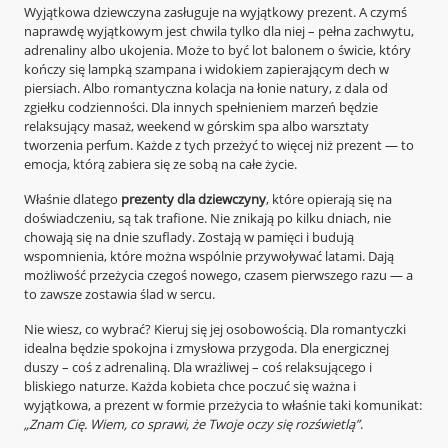
Wyjątkowa dziewczyna zasługuje na wyjątkowy prezent. A czymś
naprawdę wyjątkowym jest chwila tylko dla niej – pełna zachwytu,
adrenaliny albo ukojenia. Może to być lot balonem o świcie, który
kończy się lampką szampana i widokiem zapierającym dech w
piersiach. Albo romantyczna kolacja na łonie natury, z dala od
zgiełku codzienności. Dla innych spełnieniem marzeń będzie
relaksujący masaż, weekend w górskim spa albo warsztaty
tworzenia perfum. Każde z tych przeżyć to więcej niż prezent — to
emocja, którą zabiera się ze sobą na całe życie.
Właśnie dlatego
prezenty dla dziewczyny
, które opierają się na
doświadczeniu, są tak trafione. Nie znikają po kilku dniach, nie
chowają się na dnie szuflady. Zostają w pamięci i budują
wspomnienia, które można wspólnie przywoływać latami. Dają
możliwość przeżycia czegoś nowego, czasem pierwszego razu — a
to zawsze zostawia ślad w sercu.
Nie wiesz, co wybrać? Kieruj się jej osobowością. Dla romantyczki
idealna będzie spokojna i zmysłowa przygoda. Dla energicznej
duszy – coś z adrenaliną. Dla wrażliwej – coś relaksującego i
bliskiego naturze. Każda kobieta chce poczuć się ważna i
wyjątkowa, a prezent w formie przeżycia to właśnie taki komunikat:
„Znam Cię. Wiem, co sprawi, że Twoje oczy się rozświetlą”
.