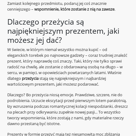
Zamiast kolejnego przedmiotu, podaruj jej coś znacznie
cenniejszego –
wspomnienie, które zostanie z nią na zawsze
.
Dlaczego przeżycia są
najpiękniejszym prezentem, jaki
możesz jej dać?
W świecie, w którym niemal wszystko można kupić – od
eleganckich torebek po najnowsze gadżety – coraz trudniej znaleźć
prezent, który naprawdę coś znaczy. Taki, który nie tylko sprawi
radość na chwilę, ale zostanie z obdarowaną osobą na długo – w
sercu, w pamięci, w opowieściach powtarzanych latami. Właśnie
dlatego
przeżycia
stają się najpiękniejszym i najbardziej
wartościowym prezentem, jaki możesz podarować.
Dlaczego? Bo przeżycia niosą emocje. Prawdziwe, szczere, nie do
podrobienia. Uczucie ekscytacji przed pierwszym lotem paralotnią,
łzy wzruszenia podczas romantycznej kolacji niespodzianki, dreszcz
na plecach przy odkrywaniu zupełnie nowej pasji... To wszystko
tworzy wspomnienia, które zostają z nami, gdy materialne rzeczy
dawno przestaną być istotne.
Prezenty w formie przeżyć mają też niesamowitą moc zbliżania