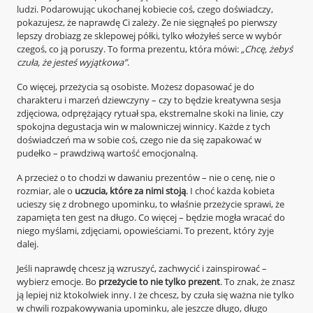
ludzi. Podarowując ukochanej kobiecie coś, czego doświadczy,
pokazujesz, że naprawdę Ci zależy. Że nie sięgnąłeś po pierwszy
lepszy drobiazg ze sklepowej półki, tylko włożyłeś serce w wybór
czegoś, co ją poruszy. To forma prezentu, która mówi:
„Chcę, żebyś
czuła, że jesteś wyjątkowa”
.
Co więcej, przeżycia są osobiste. Możesz dopasować je do
charakteru i marzeń dziewczyny – czy to będzie kreatywna sesja
zdjęciowa, odprężający rytuał spa, ekstremalne skoki na linie, czy
spokojna degustacja win w malowniczej winnicy. Każde z tych
doświadczeń ma w sobie coś, czego nie da się zapakować w
pudełko – prawdziwą wartość emocjonalną.
A przecież o to chodzi w dawaniu prezentów – nie o cenę, nie o
rozmiar, ale o
uczucia, które za nimi stoją
. I choć każda kobieta
ucieszy się z drobnego upominku, to właśnie przeżycie sprawi, że
zapamięta ten gest na długo. Co więcej – będzie mogła wracać do
niego myślami, zdjęciami, opowieściami. To prezent, który żyje
dalej.
Jeśli naprawdę chcesz ją wzruszyć, zachwycić i zainspirować –
wybierz emocje. Bo
przeżycie to nie tylko prezent
. To znak, że znasz
ją lepiej niż ktokolwiek inny. I że chcesz, by czuła się ważna nie tylko
w chwili rozpakowywania upominku, ale jeszcze długo, długo