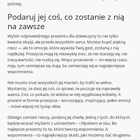
później.
Podaruj jej coś, co zostanie z nią
na zawsze
Wybór odpowiedniego prezentu dla dziewczyny to nie tylko
kwestia okazji, ale przede wszystkim serca. Możesz kupić piękną
rzecz — ale to emocje, które wywoła Twój gest, zostaną z nią
najdłużej. Przeżycia mają tę niezwykłą moc, że nie starzeją się, nie
tracą wartości, nie nudzą się. Wręcz przeciwnie — im więcej czasu
mija, tym cenniejsze się stają, bo zamieniają się w najpiękniejsze
wspomnienia.
Nie musisz znać wszystkich jej marzeń, by trafić w sedno.
Wystarczy, że dasz jej coś, co sprawi, że poczuje się naprawdę
ważna. Coś, co pokaże, że widzisz w niej wyjątkową kobietę. A
prezent w formie przeżycia – wzruszający, inspirujący, pełen emocji
– mówi więcej niż tysiąc słów.
Dlatego zamiast rzeczy, podaruj jej chwilę. Jedną z tych, do których
będzie wracać myślami z uśmiechem – i błyskiem w oku. Bo
najlepsze prezenty to te, które tworzą wspomnienia. A
wspomnienia – to najpiękniejszy skarb, jaki możemy dać drugiemu