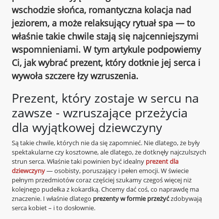
wschodzie słońca, romantyczna kolacja nad
jeziorem, a może relaksujący rytuał spa — to
właśnie takie chwile stają się najcenniejszymi
wspomnieniami. W tym artykule podpowiemy
Ci, jak wybrać prezent, który dotknie jej serca i
wywoła szczere łzy wzruszenia.
Prezent, który zostaje w sercu na
zawsze - wzruszające przeżycia
dla wyjątkowej dziewczyny
Są takie chwile, których nie da się zapomnieć. Nie dlatego, że były
spektakularne czy kosztowne, ale dlatego, że dotknęły najczulszych
strun serca. Właśnie taki powinien być idealny
prezent dla
dziewczyny
— osobisty, poruszający i pełen emocji. W świecie
pełnym przedmiotów coraz częściej szukamy czegoś więcej niż
kolejnego pudełka z kokardką. Chcemy dać coś, co naprawdę ma
znaczenie. I właśnie dlatego
prezenty w formie przeżyć
zdobywają
serca kobiet – i to dosłownie.